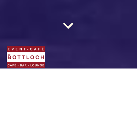
BOTTLOCH - Das Event-
Café. Die Location für
(fast) jede Gelegenheit.