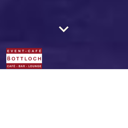
BOTTLOCH - Das Event-
Café. Die Location für
(fast) jede Gelegenheit.