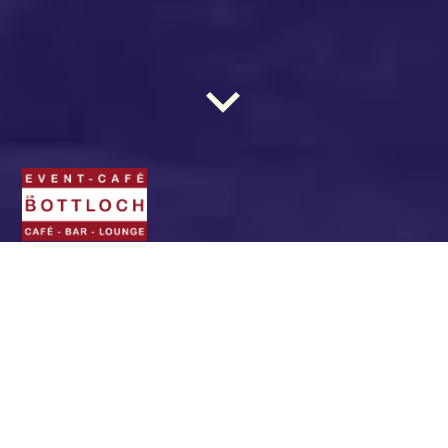
BOTTLOCH - Das Event-
Café. Die Location für
(fast) jede Gelegenheit.